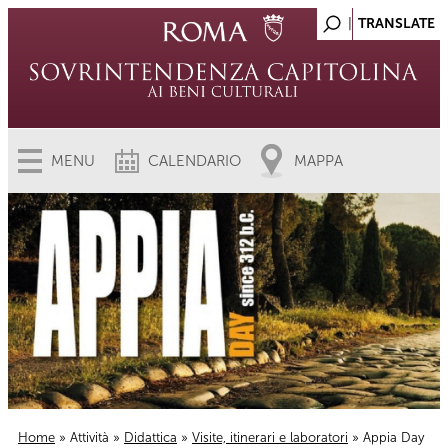
MENU
CALENDARIO
MAPPA
Home
»
Attività
»
Didattica
»
Visite, itinerari e laboratori
» Appia Day