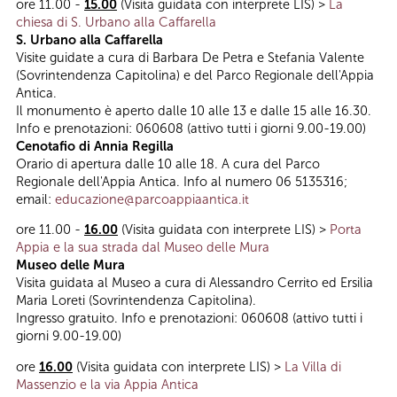
ore 11.00 -
15.00
(Visita guidata con interprete LIS) >
La
chiesa di S. Urbano alla Caffarella
S. Urbano alla Caffarella
Visite guidate a cura di Barbara De Petra e Stefania Valente
(Sovrintendenza Capitolina) e del Parco Regionale dell'Appia
Antica.
Il monumento è aperto dalle 10 alle 13 e dalle 15 alle 16.30.
Info e prenotazioni: 060608 (attivo tutti i giorni 9.00-19.00)
Cenotafio di Annia Regilla
Orario di apertura dalle 10 alle 18. A cura del Parco
Regionale dell'Appia Antica. Info al numero 06 5135316;
email:
educazione@parcoappiaantica.it
ore 11.00 -
16.00
(Visita guidata con interprete LIS) >
Porta
Appia e la sua strada dal Museo delle Mura
Museo delle Mura
Visita guidata al Museo a cura di Alessandro Cerrito ed Ersilia
Maria Loreti (Sovrintendenza Capitolina).
Ingresso gratuito. Info e prenotazioni: 060608 (attivo tutti i
giorni 9.00-19.00)
ore
16.00
(Visita guidata con interprete LIS) >
La Villa di
Massenzio e la via Appia Antica