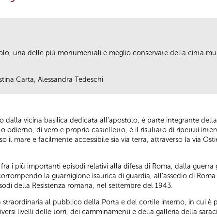
aolo, una delle più monumentali e meglio conservate della cinta mur
istina Carta, Alessandra Tedeschi
lo dalla vicina basilica dedicata all’apostolo, è parte integrante dell
to odierno, di vero e proprio castelletto, è il risultato di ripetuti in
so il mare e facilmente accessibile sia via terra, attraverso la via Ostie
 fra i più importanti episodi relativi alla difesa di Roma, dalla guerr
 corrompendo la guarnigione isaurica di guardia, all’assedio di Roma 
pisodi della Resistenza romana, nel settembre del 1943.
a straordinaria al pubblico della Porta e del cortile interno, in cui 
iversi livelli delle torri, dei camminamenti e della galleria della sa