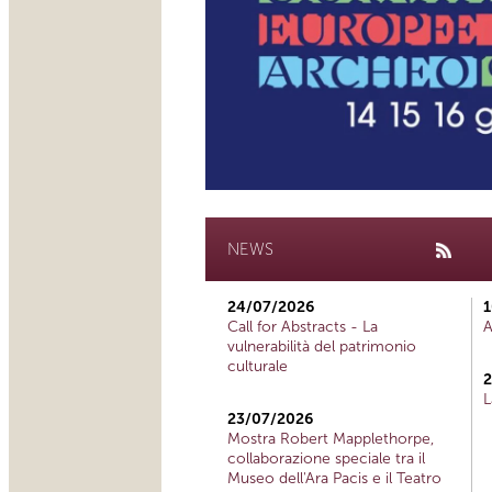
NEWS
24/07/2026
1
Call for Abstracts - La
A
vulnerabilità del patrimonio
culturale
2
L
23/07/2026
Mostra Robert Mapplethorpe,
collaborazione speciale tra il
Museo dell'Ara Pacis e il Teatro