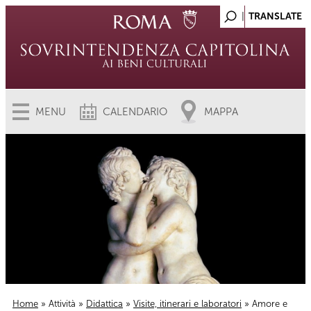
MENU
CALENDARIO
MAPPA
Home
»
Attività
»
Didattica
»
Visite, itinerari e laboratori
» Amore e