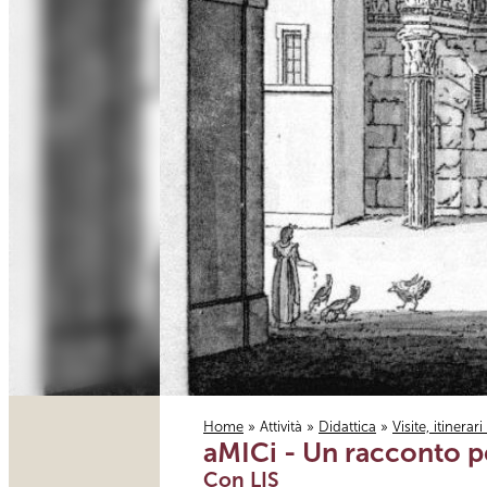
Home
»
Attività
»
Didattica
»
Visite, itinerar
aMICi - Un racconto 
Tu sei qui
Con LIS