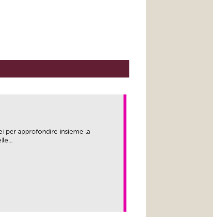
ei per approfondire insieme la
le...
link