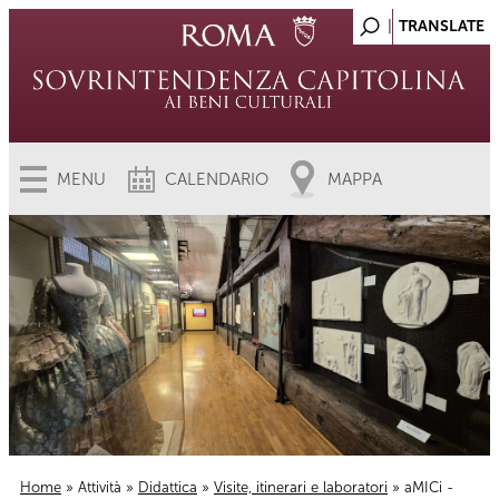
MENU
CALENDARIO
MAPPA
Home
»
Attività
»
Didattica
»
Visite, itinerari e laboratori
» aMICi -