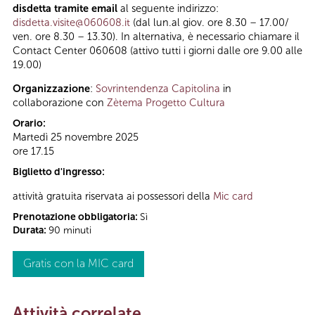
disdetta tramite email
al seguente indirizzo:
disdetta.visite@060608.it
(dal lun.al giov. ore 8.30 – 17.00/
ven. ore 8.30 – 13.30). In alternativa, è necessario chiamare il
Contact Center 060608 (attivo tutti i giorni dalle ore 9.00 alle
19.00)
Organizzazione
:
Sovrintendenza Capitolina
in
collaborazione con
Zètema Progetto Cultura
Orario:
Martedì 25 novembre 2025
ore 17.15
Biglietto d'ingresso:
attività gratuita riservata ai possessori della
Mic card
Prenotazione obbligatoria:
Sì
Durata:
90 minuti
Gratis con la MIC card
Attività correlate