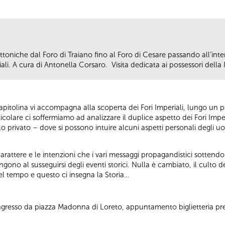
ttoniche dal Foro di Traiano fino al Foro di Cesare passando all’inte
iali. A cura di Antonella Corsaro. Visita dedicata ai possessori dell
pitolina vi accompagna alla scoperta dei Fori Imperiali, lungo un
icolare ci soffermiamo ad analizzare il duplice aspetto dei Fori Imperia
lo privato – dove si possono intuire alcuni aspetti personali degli u
arattere e le intenzioni che i vari messaggi propagandistici sottend
ono al susseguirsi degli eventi storici. Nulla è cambiato, il culto de
del tempo e questo ci insegna la Storia…
 Ingresso da piazza Madonna di Loreto, appuntamento biglietteria pr