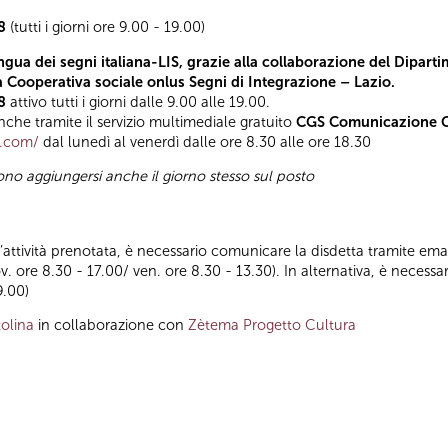
8
(tutti i giorni ore 9.00 - 19.00)
ngua dei segni italiana-LIS, grazie alla collaborazione del Diparti
la Cooperativa sociale onlus Segni di Integrazione – Lazio.
8
attivo tutti i giorni dalle 9.00 alle 19.00.
he tramite il servizio multimediale gratuito
CGS Comunicazione Gl
t.com/
dal lunedì al venerdì dalle ore 8.30 alle ore 18.30
sono aggiungersi anche il giorno stesso sul posto
ll’attività prenotata, è necessario comunicare la disdetta tramite emai
ov. ore 8.30 - 17.00/ ven. ore 8.30 - 13.30). In alternativa, è nece
9.00)
olina
in collaborazione con
Zètema Progetto Cultura