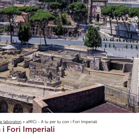
i e laboratori
» aMICi - A tu per tu con i Fori Imperiali
 i Fori Imperiali