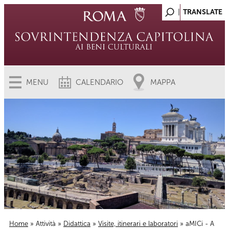
MENU
CALENDARIO
MAPPA
Home
»
Attività
»
Didattica
»
Visite, itinerari e laboratori
» aMICi - A