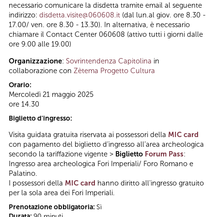
necessario comunicare la disdetta tramite email al seguente
indirizzo:
disdetta.visite@060608.it
(dal lun.al giov. ore 8.30 -
17.00/ ven. ore 8.30 - 13.30). In alternativa, è necessario
chiamare il Contact Center 060608 (attivo tutti i giorni dalle
ore 9.00 alle 19.00)
Organizzazione
:
Sovrintendenza Capitolina
in
collaborazione con
Zètema Progetto Cultura
Orario:
Mercoledì 21 maggio 2025
ore 14.30
Biglietto d'ingresso:
Visita guidata gratuita riservata ai possessori della
MIC card
con pagamento del biglietto d’ingresso all’area archeologica
secondo la tariffazione vigente >
Biglietto
Forum Pass
:
Ingresso area archeologica Fori Imperiali/ Foro Romano e
Palatino.
I possessori della
MIC card
hanno diritto all'ingresso gratuito
per la sola area dei Fori Imperiali.
Prenotazione obbligatoria:
Sì
Durata:
90 minuti