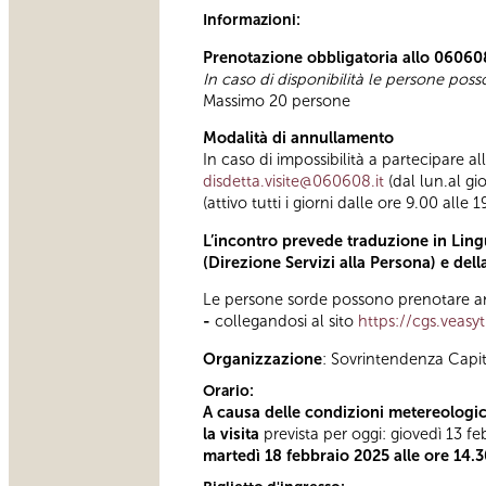
Informazioni:
Prenotazione obbligatoria allo 06060
In caso di disponibilità le persone pos
Massimo 20 persone
Modalità di annullamento
In caso di impossibilità a partecipare a
disdetta.visite@060608.it
(dal lun.al gi
(attivo tutti i giorni dalle ore 9.00 alle 1
L’incontro prevede traduzione in Lingu
(Direzione Servizi alla Persona) e del
Le persone sorde possono prenotare anc
-
collegandosi al sito
https://cgs.veasy
Organizzazione
: Sovrintendenza Capi
Orario:
A causa delle condizioni metereologic
la visita
prevista per oggi: giovedì 13 f
martedì 18 febbraio 2025 alle ore 14.