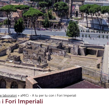
i e laboratori
» aMICi - A tu per tu con i Fori Imperiali
 i Fori Imperiali