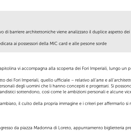
 di barriere architettoniche viene analizzato il duplice aspetto dei F
edicata ai possessori della MIC card e alle pesone sorde
pitolina vi accompagna alla scoperta dei Fori Imperiali, lungo un
tto dei Fori Imperiali, quello ufficiale – relativo all’arte e all’archi
personali degli uomini che li hanno concepiti e progettati. Si posson
gandistici sottendono, così come le ambizioni personali e alcune vi
cambiato, il culto della propria immagine e i criteri per affermarlo s
 Ingresso da piazza Madonna di Loreto, appuntamento biglietteria pr