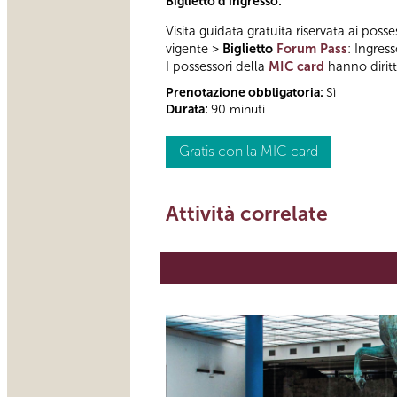
Biglietto d'ingresso:
Visita guidata gratuita riservata ai posse
vigente >
Biglietto
Forum Pass
: Ingres
I possessori della
MIC card
hanno diritto
Prenotazione obbligatoria:
Sì
Durata:
90 minuti
Gratis con la MIC card
Attività correlate