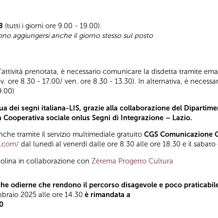
8
(tutti i giorni ore 9.00 - 19.00).
sono aggiungersi anche il giorno stesso sul posto
ll’attività prenotata, è necessario comunicare la disdetta tramite emai
ov. ore 8.30 - 17.00/ ven. ore 8.30 - 13.30). In alternativa, è nece
9.00)
a dei segni italiana-LIS, grazie alla collaborazione del Dipartimen
la Cooperativa sociale onlus Segni di Integrazione – Lazio.
he tramite il servizio multimediale gratuito
CGS Comunicazione Gl
t.com/
dal lunedì al venerdì dalle ore 8.30 alle ore 18.30 e il sabato
tolina in collaborazione con
Zètema Progetto Cultura
he odierne che rendono il percorso disagevole e poco praticabile
ebbraio 2025 alle ore 14.30
è rimandata a
30