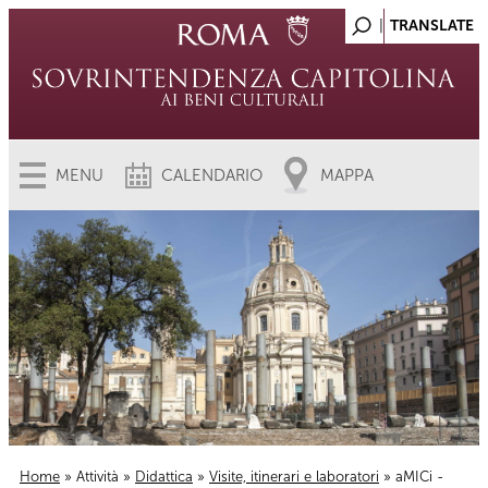
MENU
CALENDARIO
MAPPA
Home
»
Attività
»
Didattica
»
Visite, itinerari e laboratori
» aMICi -