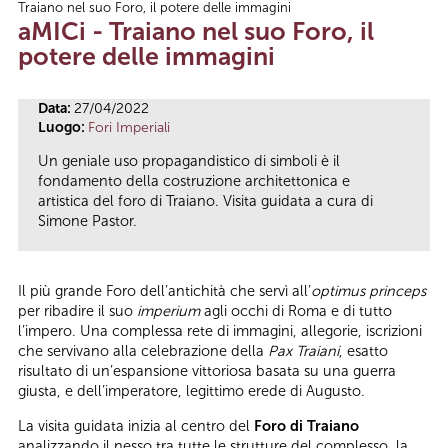
Traiano nel suo Foro, il potere delle immagini
Tu sei qui
aMICi - Traiano nel suo Foro, il
potere delle immagini
Data:
27/04/2022
Luogo:
Fori Imperiali
Un geniale uso propagandistico di simboli è il
fondamento della costruzione architettonica e
artistica del foro di Traiano. Visita guidata a cura di
Simone Pastor.
Il più grande Foro dell’antichità che servì all’
optimus princeps
per ribadire il suo
imperium
agli occhi di Roma e di tutto
l’impero. Una complessa rete di immagini, allegorie, iscrizioni
che servivano alla celebrazione della
Pax Traiani
, esatto
risultato di un’espansione vittoriosa basata su una guerra
giusta, e dell’imperatore, legittimo erede di Augusto.
La visita guidata inizia al centro del
Foro di Traiano
analizzando il nesso tra tutte le strutture del complesso, la