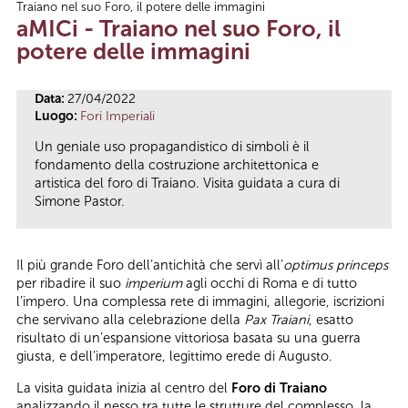
Traiano nel suo Foro, il potere delle immagini
Tu sei qui
aMICi - Traiano nel suo Foro, il
potere delle immagini
Data:
27/04/2022
Luogo:
Fori Imperiali
Un geniale uso propagandistico di simboli è il
fondamento della costruzione architettonica e
artistica del foro di Traiano. Visita guidata a cura di
Simone Pastor.
Il più grande Foro dell’antichità che servì all’
optimus princeps
per ribadire il suo
imperium
agli occhi di Roma e di tutto
l’impero. Una complessa rete di immagini, allegorie, iscrizioni
che servivano alla celebrazione della
Pax Traiani
, esatto
risultato di un’espansione vittoriosa basata su una guerra
giusta, e dell’imperatore, legittimo erede di Augusto.
La visita guidata inizia al centro del
Foro di Traiano
analizzando il nesso tra tutte le strutture del complesso, la