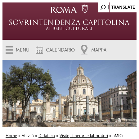
MENU
CALENDARIO
MAPPA
Home
»
Attività
»
Didattica
»
Visite, itinerari e laboratori
» aMICi -