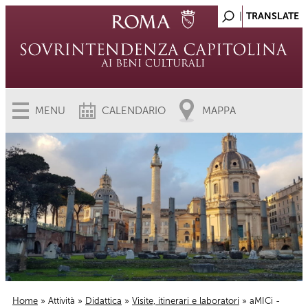
MENU
CALENDARIO
MAPPA
Home
»
Attività
»
Didattica
»
Visite, itinerari e laboratori
» aMICi -