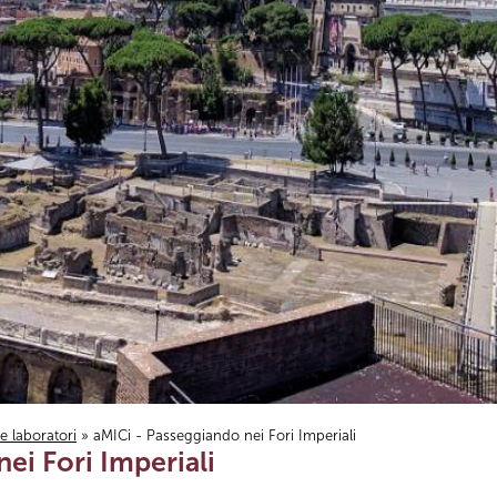
i e laboratori
» aMICi - Passeggiando nei Fori Imperiali
ei Fori Imperiali