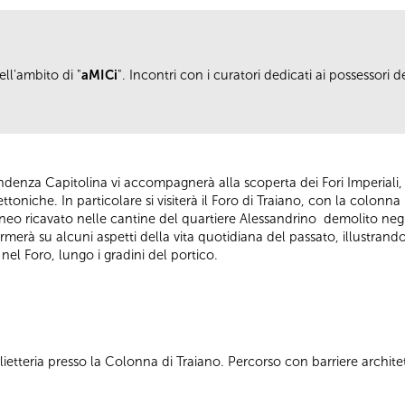
ll'ambito di "
aMICi
". Incontri con i curatori dedicati ai possessori d
denza Capitolina vi accompagnerà alla scoperta dei Fori Imperiali,
oniche. In particolare si visiterà il Foro di Traiano, con la colonna ist
eo ricavato nelle cantine del quartiere Alessandrino demolito negli
fermerà su alcuni aspetti della vita quotidiana del passato, illustrando
nel Foro, lungo i gradini del portico.
ietteria presso la Colonna di Traiano. Percorso con barriere archit