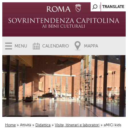
MENU
CALENDARIO
MAPPA
Home
»
Attività
»
Didattica
»
Visite, itinerari e laboratori
» aMICi kids