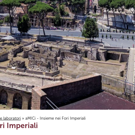
i e laboratori
» aMICi - Insieme nei Fori Imperiali
ri Imperiali