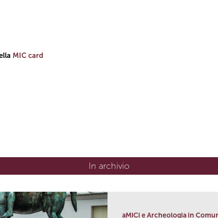
ella
MIC card
In archivio
aMICi e Archeologia in Comu