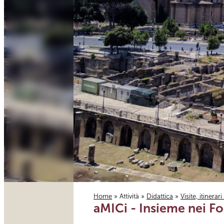
Home
»
Attività
»
Didattica
»
Visite, itinerar
aMICi - Insieme nei Fo
Tu sei qui