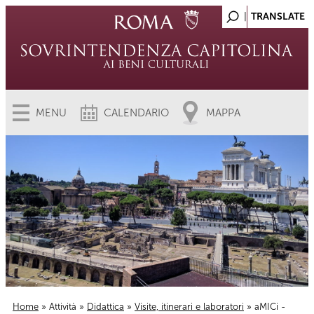
MENU
CALENDARIO
MAPPA
Home
»
Attività
»
Didattica
»
Visite, itinerari e laboratori
» aMICi -