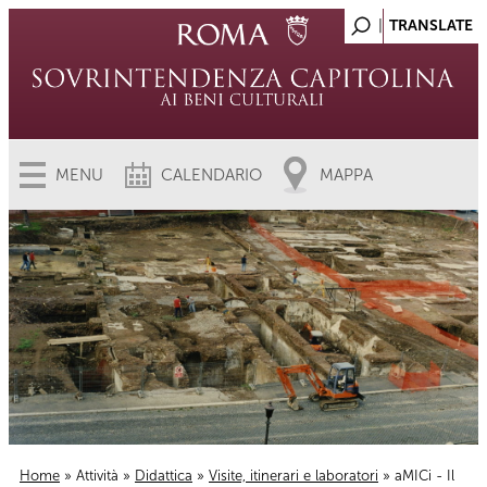
MENU
CALENDARIO
MAPPA
Home
»
Attività
»
Didattica
»
Visite, itinerari e laboratori
» aMICi - Il