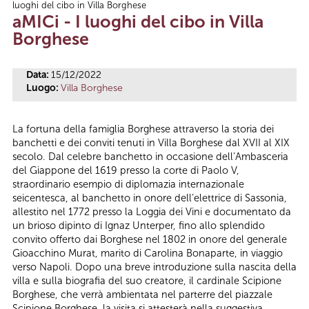
luoghi del cibo in Villa Borghese
Tu sei qui
aMICi - I luoghi del cibo in Villa
Borghese
Data:
15/12/2022
Luogo:
Villa Borghese
La fortuna della famiglia Borghese attraverso la storia dei
banchetti e dei conviti tenuti in Villa Borghese dal XVII al XIX
secolo. Dal celebre banchetto in occasione dell’Ambasceria
del Giappone del 1619 presso la corte di Paolo V,
straordinario esempio di diplomazia internazionale
seicentesca, al banchetto in onore dell’elettrice di Sassonia,
allestito nel 1772 presso la Loggia dei Vini e documentato da
un brioso dipinto di Ignaz Unterper, fino allo splendido
convito offerto dai Borghese nel 1802 in onore del generale
Gioacchino Murat, marito di Carolina Bonaparte, in viaggio
verso Napoli. Dopo una breve introduzione sulla nascita della
villa e sulla biografia del suo creatore, il cardinale Scipione
Borghese, che verrà ambientata nel parterre del piazzale
Scipione Borghese, la visita si attesterà nella suggestiva