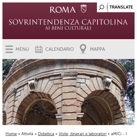
MENU
CALENDARIO
MAPPA
Home
»
Attività
»
Didattica
»
Visite, itinerari e laboratori
» aMICi - I