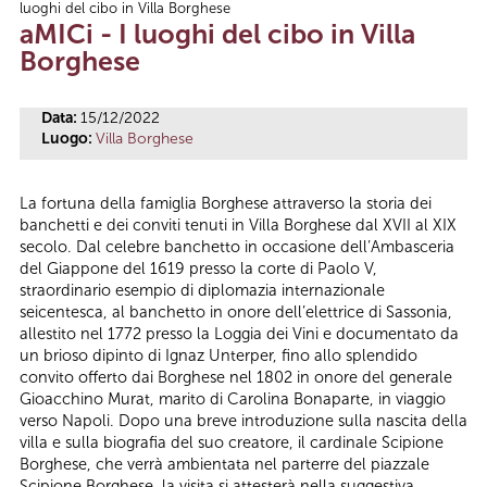
luoghi del cibo in Villa Borghese
Tu sei qui
aMICi - I luoghi del cibo in Villa
Borghese
Data:
15/12/2022
Luogo:
Villa Borghese
La fortuna della famiglia Borghese attraverso la storia dei
banchetti e dei conviti tenuti in Villa Borghese dal XVII al XIX
secolo. Dal celebre banchetto in occasione dell’Ambasceria
del Giappone del 1619 presso la corte di Paolo V,
straordinario esempio di diplomazia internazionale
seicentesca, al banchetto in onore dell’elettrice di Sassonia,
allestito nel 1772 presso la Loggia dei Vini e documentato da
un brioso dipinto di Ignaz Unterper, fino allo splendido
convito offerto dai Borghese nel 1802 in onore del generale
Gioacchino Murat, marito di Carolina Bonaparte, in viaggio
verso Napoli. Dopo una breve introduzione sulla nascita della
villa e sulla biografia del suo creatore, il cardinale Scipione
Borghese, che verrà ambientata nel parterre del piazzale
Scipione Borghese, la visita si attesterà nella suggestiva