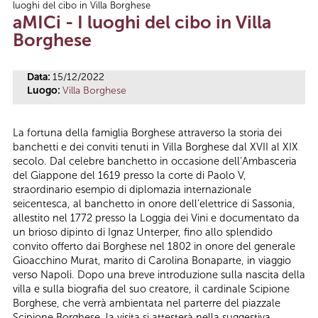
luoghi del cibo in Villa Borghese
Tu sei qui
aMICi - I luoghi del cibo in Villa
Borghese
Data:
15/12/2022
Luogo:
Villa Borghese
La fortuna della famiglia Borghese attraverso la storia dei
banchetti e dei conviti tenuti in Villa Borghese dal XVII al XIX
secolo. Dal celebre banchetto in occasione dell’Ambasceria
del Giappone del 1619 presso la corte di Paolo V,
straordinario esempio di diplomazia internazionale
seicentesca, al banchetto in onore dell’elettrice di Sassonia,
allestito nel 1772 presso la Loggia dei Vini e documentato da
un brioso dipinto di Ignaz Unterper, fino allo splendido
convito offerto dai Borghese nel 1802 in onore del generale
Gioacchino Murat, marito di Carolina Bonaparte, in viaggio
verso Napoli. Dopo una breve introduzione sulla nascita della
villa e sulla biografia del suo creatore, il cardinale Scipione
Borghese, che verrà ambientata nel parterre del piazzale
Scipione Borghese, la visita si attesterà nella suggestiva