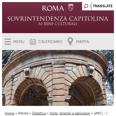
MENU
CALENDARIO
MAPPA
Home
»
Attività
»
Didattica
»
Visite, itinerari e laboratori
» aMICi - I