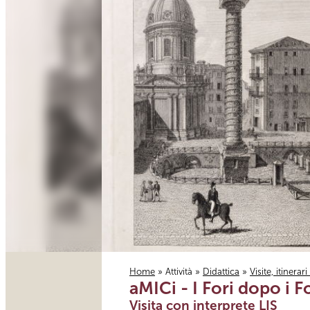
Home
»
Attività
»
Didattica
»
Visite, itinerar
aMICi - I Fori dopo i F
Tu sei qui
Visita con interprete LIS