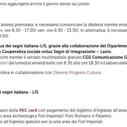
sono aggiungersi anche il giorno stesso sul posto
ll’attività prenotata, è necessario comunicare la disdetta tramite emai
ov. ore 8.30 - 17.00/ ven. ore 8.30 - 13.30). In alternativa, è nece
9.00)
a dei segni italiana-LIS, grazie alla collaborazione del Dipartimen
la Cooperativa sociale onlus Segni di Integrazione – Lazio.
he tramite il servizio multimediale gratuito
CGS Comunicazione Glo
.com/
dal lunedì al venerdì dalle ore 8.30 alle ore 18.30 e il sabato dal
tolina in collaborazione con
Zètema Progetto Cultura
 segni italiana - LIS
ssori della
MIC card
con pagamento del biglietto d’ingresso all’area
so area archeologica Fori Imperiali/ Foro Romano e Palatino.
 all'ingresso gratuito per la sola area dei Fori Imperiali.