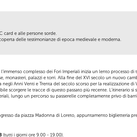
IC card e alle persone sorde.
a scoperta delle testimonianze di epoca medievale e moderna.
’immenso complesso dei Fori Imperiali inizia un lento processo di 
ese, monasteri, palazzi e torri. Alla fine del XVI secolo un nuovo ca
 negli Anni Venti e Trenta del secolo scorso per la realizzazione di 
bile scorgere le tracce di questo passato più recente. L’itinerario si 
riali, lungo un percorso su passerelle completamente privo di barri
 Ingresso da piazza Madonna di Loreto, appuntamento biglietteria pr
8
(tutti i giorni ore 9.00 - 19.00).