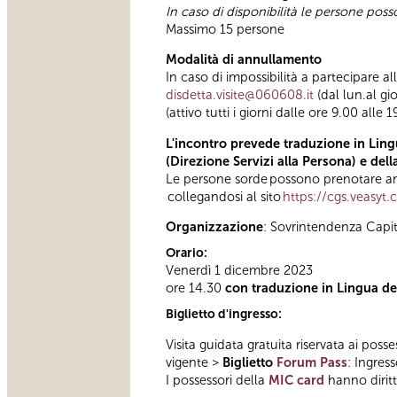
In caso di disponibilità le persone pos
Massimo 15 persone
Modalità di annullamento
In caso di impossibilità a partecipare a
disdetta.visite@060608.it
(dal lun.al gi
(attivo tutti i giorni dalle ore 9.00 alle 1
L'incontro prevede traduzione in Lingu
(Direzione Servizi alla Persona) e del
Le persone sorde possono prenotare anc
collegandosi al sito
https://cgs.veasyt
Organizzazione
: Sovrintendenza Capi
Orario:
Venerdì 1 dicembre 2023
ore 14.30
con traduzione in Lingua dei
Biglietto d'ingresso:
Visita guidata gratuita riservata ai posse
vigente >
Biglietto
Forum Pass
: Ingres
I possessori della
MIC card
hanno diritto