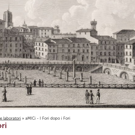
i e laboratori
» aMICi - I Fori dopo i Fori
ori