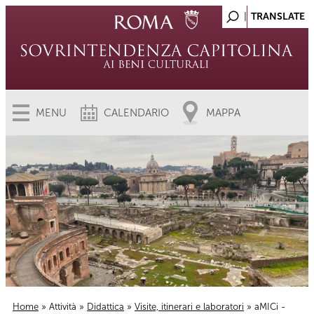
MENU
CALENDARIO
MAPPA
Home
»
Attività
»
Didattica
»
Visite, itinerari e laboratori
» aMICi -