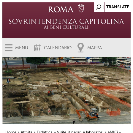
MENU
CALENDARIO
MAPPA
Home
»
Attività
»
Didattica
»
Visite, itinerari e laboratori
» aMICi -