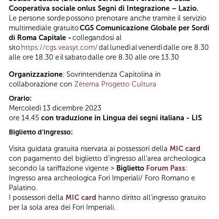
Cooperativa sociale onlus Segni di Integrazione – Lazio.
Le persone sorde possono prenotare anche tramite il servizio
multimediale gratuito
CGS Comunicazione Globale per Sordi
di Roma Capitale -
collegandosi al
sito
https://cgs.veasyt.com/
dal lunedì al venerdì dalle ore 8.30
alle ore 18.30 e il sabato dalle ore 8.30 alle ore 13.30
Organizzazione
: Sovrintendenza Capitolina in
collaborazione con
Zètema Progetto Cultura
Orario:
Mercoledì 13 dicembre 2023
ore 14.45
con traduzione in Lingua dei segni italiana - LIS
Biglietto d'ingresso:
Visita guidata gratuita riservata ai possessori della
MIC card
con pagamento del biglietto d’ingresso all’area archeologica
secondo la tariffazione vigente >
Biglietto
Forum Pass
:
Ingresso area archeologica Fori Imperiali/ Foro Romano e
Palatino.
I possessori della
MIC card
hanno diritto all'ingresso gratuito
per la sola area dei Fori Imperiali.