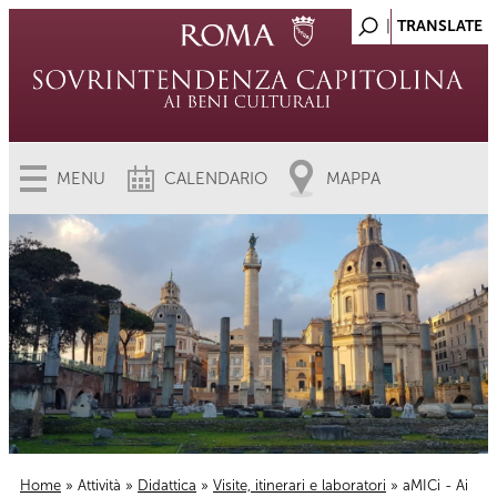
MENU
CALENDARIO
MAPPA
Home
»
Attività
»
Didattica
»
Visite, itinerari e laboratori
» aMICi - Ai