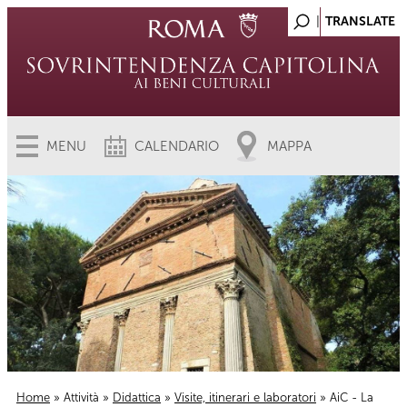
MENU
CALENDARIO
MAPPA
Home
»
Attività
»
Didattica
»
Visite, itinerari e laboratori
» AiC - La