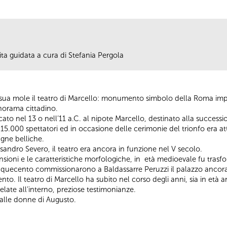
ita guidata a cura di Stefania Pergola
a sua mole il teatro di Marcello: monumento simbolo della Roma impe
norama cittadino.
icato nel 13 o nell’11 a.C. al nipote Marcello, destinato alla succe
15.000 spettatori ed in occasione delle cerimonie del trionfo era att
agne belliche.
andro Severo, il teatro era ancora in funzione nel V secolo.
sioni e le caratteristiche morfologiche, in età medioevale fu trasfo
Cinquecento commissionarono a Baldassarre Peruzzi il palazzo ancora 
ecento. Il teatro di Marcello ha subito nel corso degli anni, sia in et
elate all’interno, preziose testimonianze.
alle donne di Augusto.