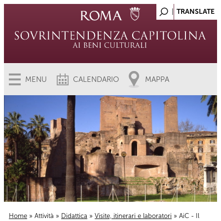
MENU
CALENDARIO
MAPPA
Home
»
Attività
»
Didattica
»
Visite, itinerari e laboratori
» AiC - Il