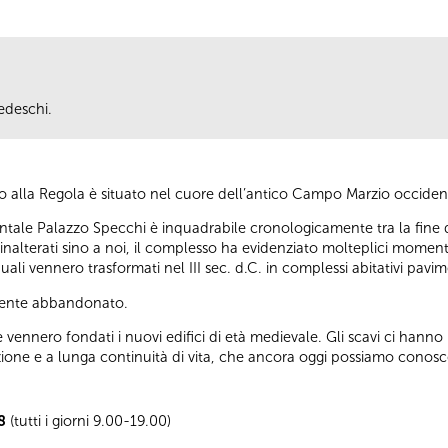
edeschi.
lo alla Regola è situato nel cuore dell’antico Campo Marzio occiden
entale Palazzo Specchi è inquadrabile cronologicamente tra la fine del 
 inalterati sino a noi, il complesso ha evidenziato molteplici momenti 
 quali vennero trasformati nel III sec. d.C. in complessi abitativi pav
almente abbandonato.
vennero fondati i nuovi edifici di età medievale. Gli scavi ci hanno r
zione e a lunga continuità di vita, che ancora oggi possiamo conoscer
8
(tutti i giorni 9.00-19.00)