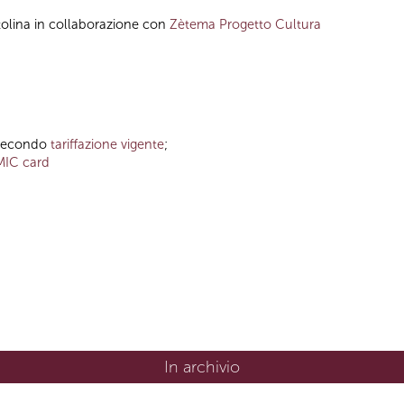
tolina in collaborazione con
Zètema Progetto Cultura
o secondo
tariffazione vigente
;
MIC card
In archivio