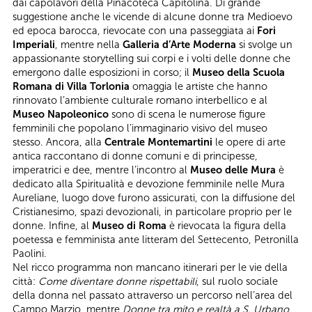
dai capolavori della Pinacoteca Capitolina. Di grande
suggestione anche le vicende di alcune donne tra Medioevo
ed epoca barocca, rievocate con una passeggiata ai
Fori
Imperiali
, mentre nella
Galleria d’Arte Moderna
si svolge un
appassionante storytelling sui corpi e i volti delle donne che
emergono dalle esposizioni in corso; il
Museo della Scuola
Romana di Villa Torlonia
omaggia le artiste che hanno
rinnovato l’ambiente culturale romano interbellico e al
Museo Napoleonico
sono di scena le numerose figure
femminili che popolano l’immaginario visivo del museo
stesso. Ancora, alla
Centrale Montemartini
le opere di arte
antica raccontano di donne comuni e di principesse,
imperatrici e dee, mentre l’incontro al
Museo delle Mura
è
dedicato alla Spiritualità e devozione femminile nelle Mura
Aureliane, luogo dove furono assicurati, con la diffusione del
Cristianesimo, spazi devozionali, in particolare proprio per le
donne. Infine, al
Museo di Roma
è rievocata la figura della
poetessa e femminista ante litteram del Settecento, Petronilla
Paolini.
Nel ricco programma non mancano itinerari per le vie della
città:
Come diventare donne rispettabili
, sul ruolo sociale
della donna nel passato attraverso un percorso nell’area del
Campo Marzio, mentre
Donne tra mito e realtà a S. Urbano