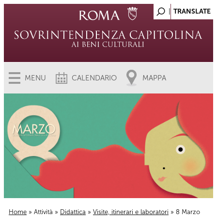
MENU
CALENDARIO
MAPPA
Home
»
Attività
»
Didattica
»
Visite, itinerari e laboratori
» 8 Marzo