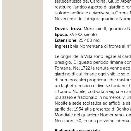
settecentesca del Cardinal Giulio Alber
restituire l’antico aspetto di giardino 
isolotto artificiale e riattivata la Grot
Novecento dell'attiguo quartiere Nom
Dove si trova:
Municipio II, quartiere
Epoca:
XVI-XX secolo
Estensione:
25.400 mq.
Ingressi:
via Nomentana di fronte al n° 7
Le origini della Villa sono legate al c
prestigio. Di questo periodo rimane co
Fontana. Nel 1722 la tenuta venne acquis
giardino di cui rimane oggi visibile sol
di numerosi altri proprietari che trasfo
un laghetto rustico e diverse fontane.
il Casino Nobile, coltivata a vigna e c
lottizzato e frazionato in numerosi vil
Nobile a sede scolastica ed affidò la sis
aprile del 1934 alla presenza di Benito
Mondiale del quartiere Nomentano, op
Negli anni '50, in una porzione interna d
Bibliografia essenziale