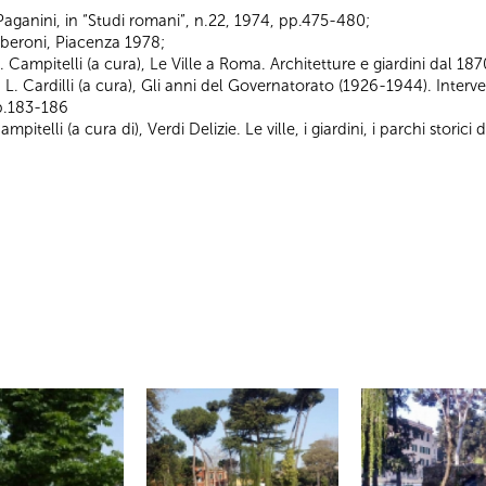
 Paganini, in “Studi romani”, n.22, 1974, pp.475-480;
Alberoni, Piacenza 1978;
n A. Campitelli (a cura), Le Ville a Roma. Architetture e giardini dal
in L. Cardilli (a cura), Gli anni del Governatorato (1926-1944). Interv
p.183-186
Campitelli (a cura di), Verdi Delizie. Le ville, i giardini, i parchi st