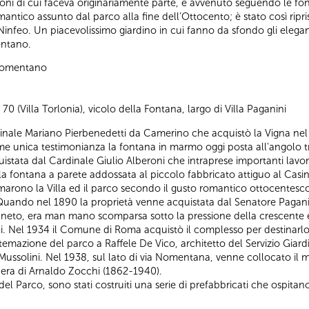
oni di cui faceva originariamente parte, è avvenuto seguendo le fon
romantico assunto dal parco alla fine dell’Ottocento; è stato così rip
ta-Ninfeo. Un piacevolissimo giardino in cui fanno da sfondo gli elegant
entano.
 Nomentano
0 (Villa Torlonia), vicolo della Fontana, largo di Villa Paganini
ardinale Mariano Pierbenedetti da Camerino che acquistò la Vigna nel
me unica testimonianza la fontana in marmo oggi posta all'angolo 
tata dal Cardinale Giulio Alberoni che intraprese importanti lavori 
o la fontana a parete addossata al piccolo fabbricato attiguo al Casi
rmarono la Villa ed il parco secondo il gusto romantico ottocentesco co
 Quando nel 1890 la proprietà venne acquistata dal Senatore Pagani
anneto, era man mano scomparsa sotto la pressione della crescente e
lini. Nel 1934 il Comune di Roma acquistò il complesso per destinar
temazione del parco a Raffele De Vico, architetto del Servizio Giardin
 Mussolini. Nel 1938, sul lato di via Nomentana, venne collocato il
era di Arnaldo Zocchi (1862-1940).
el Parco, sono stati costruiti una serie di prefabbricati che ospitano 