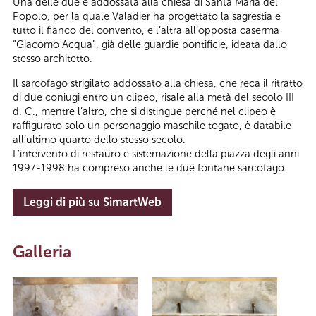
Una delle due è addossata alla chiesa di Santa Maria del
Popolo, per la quale Valadier ha progettato la sagrestia e
tutto il fianco del convento, e l’altra all’opposta caserma
“Giacomo Acqua”, già delle guardie pontificie, ideata dallo
stesso architetto.
Il sarcofago strigilato addossato alla chiesa, che reca il ritratto
di due coniugi entro un clipeo, risale alla metà del secolo III
d. C., mentre l’altro, che si distingue perché nel clipeo è
raffigurato solo un personaggio maschile togato, è databile
all’ultimo quarto dello stesso secolo.
L’intervento di restauro e sistemazione della piazza degli anni
1997-1998 ha compreso anche le due fontane sarcofago.
Leggi di più su SimartWeb
Galleria