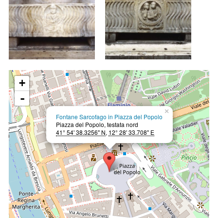
+
-
×
Fontane Sarcofago in Piazza del Popolo
Piazza del Popolo, testata nord
41° 54' 38.3256" N
,
12° 28' 33.708" E