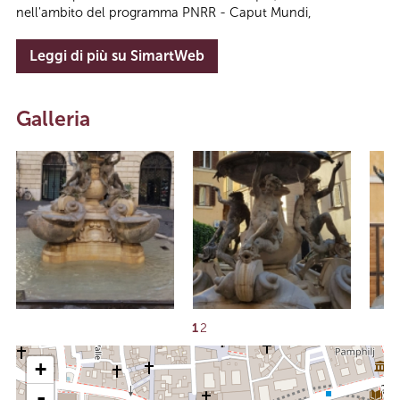
nell'ambito del programma PNRR - Caput Mundi,
Leggi di più su SimartWeb
Galleria
1
2
+
-