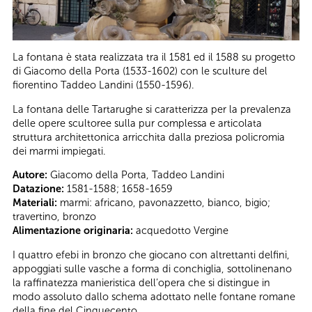
La fontana è stata realizzata tra il 1581 ed il 1588 su progetto
di Giacomo della Porta (1533-1602) con le sculture del
fiorentino Taddeo Landini (1550-1596).
La fontana delle Tartarughe si caratterizza per la prevalenza
delle opere scultoree sulla pur complessa e articolata
struttura architettonica arricchita dalla preziosa policromia
dei marmi impiegati.
Autore:
Giacomo della Porta, Taddeo Landini
Datazione:
1581-1588; 1658-1659
Materiali:
marmi: africano, pavonazzetto, bianco, bigio;
travertino, bronzo
Alimentazione originaria:
acquedotto Vergine
I quattro efebi in bronzo che giocano con altrettanti delfini,
appoggiati sulle vasche a forma di conchiglia, sottolinenano
la raffinatezza manieristica dell’opera che si distingue in
modo assoluto dallo schema adottato nelle fontane romane
della fine del Cinquecento.