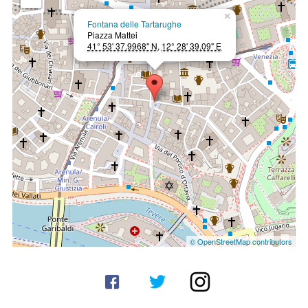
×
Fontana delle Tartarughe
Piazza Mattei
41° 53' 37.9968" N
,
12° 28' 39.09" E
© OpenStreetMap contributors