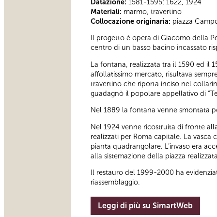
Datazione:
1581-1595; 1622, 1924
Materiali:
marmo, travertino
Collocazione originaria:
piazza Campo 
Il progetto è opera di Giacomo della 
centro di un basso bacino incassato risp
La fontana, realizzata tra il 1590 ed il 
affollatissimo mercato, risultava sempr
travertino che riporta inciso nel collar
guadagnò il popolare appellativo di “Te
Nel 1889 la fontana venne smontata pe
Nel 1924 venne ricostruita di fronte all
realizzati per Roma capitale. La vasca c
pianta quadrangolare. L’invaso era acces
alla sistemazione della piazza realizzat
Il restauro del 1999-2000 ha evidenziato
riassemblaggio.
Leggi di più su SimartWeb