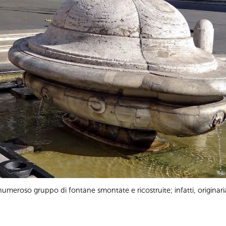
numeroso gruppo di fontane smontate e ricostruite; infatti, originar