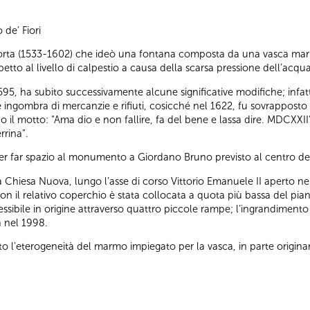
de’ Fiori
Porta (1533-1602) che ideò una fontana composta da una vasca marm
etto al livello di calpestio a causa della scarsa pressione dell’acqua
1595, ha subito successivamente alcune significative modifiche; infatt
e ingombra di mercanzie e rifiuti, cosicché nel 1622, fu sovrappost
ino il motto: “Ama dio e non fallire, fa del bene e lassa dire. MDCXX
rrina”.
r far spazio al monumento a Giordano Bruno previsto al centro del
a Chiesa Nuova, lungo l’asse di corso Vittorio Emanuele II aperto nell
on il relativo coperchio è stata collocata a quota più bassa del pian
sibile in origine attraverso quattro piccole rampe; l’ingrandimento 
a nel 1998.
 l’eterogeneità del marmo impiegato per la vasca, in parte originari