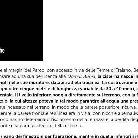
e ai margini del Parco, con accesso in via delle Terme di Traiano. 
ensare ad una sua pertinenza alla
Domus Aurea
,
la cisterna nasce i
nuti nelle sue murature, databili ad età traianea
.
La costruzione è 
rghi oltre cinque metri e di lunghezza variabile da 30 a 40 metri,
entale. Il livello inferiore poggia direttamente sul terreno, con la
oio, la cui altezza poteva in tal modo garantire all’acqua una pres
ente incassato nel terreno, in modo che la parete posteriore, ricurva, 
ntre la parete frontale rettilinea era in vista, con nicchie alternati
no hanno determinato l’isolamento della terrazza e la perdita degli
onte e la parte posteriore della cisterna.
rivano dei finestroni per l'aerazione, mentre in quelle inferiori si 