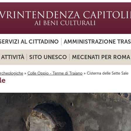
SERVIZI AL CITTADINO
AMMINISTRAZIONE TRA
ATTIVITÀ
SITO UNESCO
MECENATI PER ROMA
archeologiche
»
Colle Oppio - Terme di Traiano
» Cisterna delle Sette Sale
le