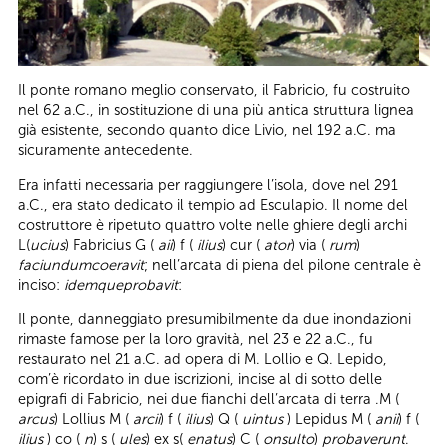
Il ponte romano meglio conservato, il Fabricio, fu costruito
nel 62 a.C., in sostituzione di una più antica struttura lignea
già esistente, secondo quanto dice Livio, nel 192 a.C. ma
sicuramente antecedente.
Era infatti necessaria per raggiungere l’isola, dove nel 291
a.C., era stato dedicato il tempio ad Esculapio. Il nome del
costruttore è ripetuto quattro volte nelle ghiere degli archi
L(
ucius
) Fabricius G (
aii
) f (
ilius
) cur (
ator
) via (
rum
)
faciundum
coeravit
; nell’arcata di piena del pilone centrale è
inciso:
idemque
probavit
:
Il ponte, danneggiato presumibilmente da due inondazioni
rimaste famose per la loro gravità, nel 23 e 22 a.C., fu
restaurato nel 21 a.C. ad opera di M. Lollio e Q. Lepido,
com’è ricordato in due iscrizioni, incise al di sotto delle
epigrafi di Fabricio, nei due fianchi dell’arcata di terra .M (
arcus
) Lollius M (
arcii
) f (
ilius
) Q (
uintus
) Lepidus M (
anii
) f (
ilius
) co (
n
) s (
ules
) ex s(
enatus
) C (
onsulto
)
probaverunt
.