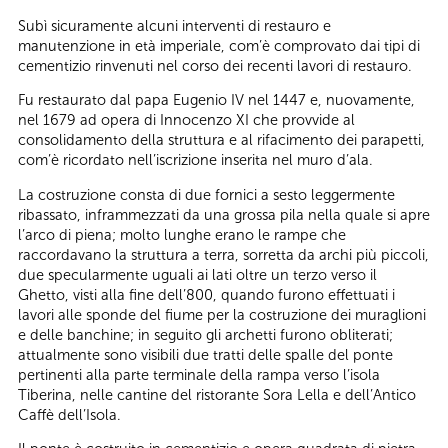
Subì sicuramente alcuni interventi di restauro e
manutenzione in età imperiale, com’è comprovato dai tipi di
cementizio rinvenuti nel corso dei recenti lavori di restauro.
Fu restaurato dal papa Eugenio IV nel 1447 e, nuovamente,
nel 1679 ad opera di Innocenzo XI che provvide al
consolidamento della struttura e al rifacimento dei parapetti,
com’è ricordato nell’iscrizione inserita nel muro d’ala.
La costruzione consta di due fornici a sesto leggermente
ribassato, inframmezzati da una grossa pila nella quale si apre
l’arco di piena; molto lunghe erano le rampe che
raccordavano la struttura a terra, sorretta da archi più piccoli,
due specularmente uguali ai lati oltre un terzo verso il
Ghetto, visti alla fine dell’800, quando furono effettuati i
lavori alle sponde del fiume per la costruzione dei muraglioni
e delle banchine; in seguito gli archetti furono obliterati;
attualmente sono visibili due tratti delle spalle del ponte
pertinenti alla parte terminale della rampa verso l’isola
Tiberina, nelle cantine del ristorante Sora Lella e dell’Antico
Caffè dell’Isola.