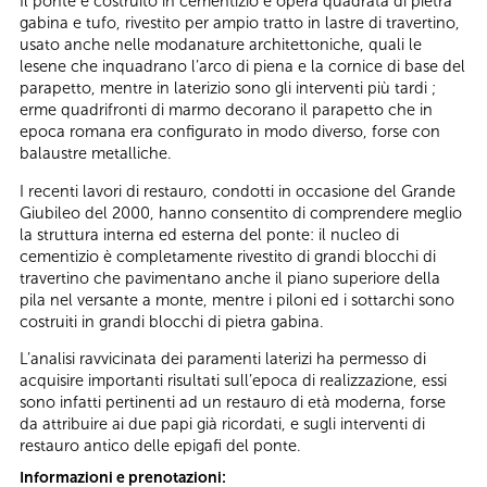
Il ponte è costruito in cementizio e opera quadrata di pietra
gabina e tufo, rivestito per ampio tratto in lastre di travertino,
usato anche nelle modanature architettoniche, quali le
lesene che inquadrano l’arco di piena e la cornice di base del
parapetto, mentre in laterizio sono gli interventi più tardi ;
erme quadrifronti di marmo decorano il parapetto che in
epoca romana era configurato in modo diverso, forse con
balaustre metalliche.
I recenti lavori di restauro, condotti in occasione del Grande
Giubileo del 2000, hanno consentito di comprendere meglio
la struttura interna ed esterna del ponte: il nucleo di
cementizio è completamente rivestito di grandi blocchi di
travertino che pavimentano anche il piano superiore della
pila nel versante a monte, mentre i piloni ed i sottarchi sono
costruiti in grandi blocchi di pietra gabina.
L’analisi ravvicinata dei paramenti laterizi ha permesso di
acquisire importanti risultati sull’epoca di realizzazione, essi
sono infatti pertinenti ad un restauro di età moderna, forse
da attribuire ai due papi già ricordati, e sugli interventi di
restauro antico delle epigafi del ponte.
Informazioni e prenotazioni: