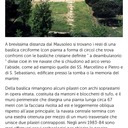
A brevissima distanza dal Mausoleo si trovano i resti di una
basilica circiforme (con pianta a forma di circo) che trova
confronti con le basiliche cristiane definite “ a deambulatorio
“ divise cioè in tre navate che si chiudono ad arco verso
l’abside, come ad esempio quelle dei SS. Marcellino e Pietro e
di S. Sebastiano, edificate presso la tomba o la memoria del
martire.
Della basilica rimangono alcuni pilastri con archi soprastanti
in opera vittata, costituita da mattoni e blocchetti di tufo, e il
muro perimetrale che disegna una pianta lunga circa 67
metri con la facciata rivolta ad est e leggermente obliqua
rispetto all’asse principale; la navata centrale termina con
una esedra ottenuta per mezzo di un muro trasversale che
unisce due pilastri contrapposti. Negli anni 1983-84 sono