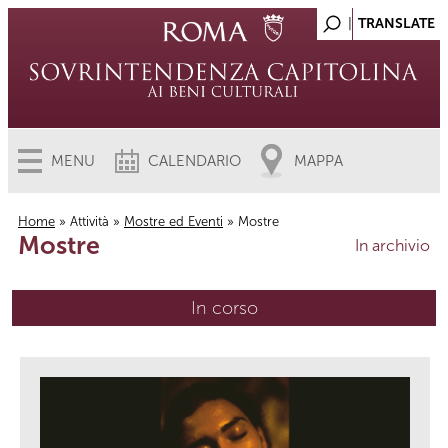
MENU
CALENDARIO
MAPPA
Home
»
Attività
»
Mostre ed Eventi
» Mostre
Mostre
Tu sei qui
In archivio
In corso
(scheda attiva)