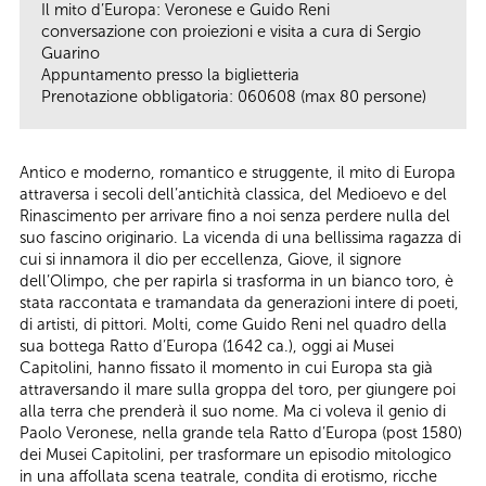
Il mito d’Europa: Veronese e Guido Reni
conversazione con proiezioni e visita a cura di Sergio
Guarino
Appuntamento presso la biglietteria
Prenotazione obbligatoria: 060608 (max 80 persone)
Antico e moderno, romantico e struggente, il mito di Europa
attraversa i secoli dell’antichità classica, del Medioevo e del
Rinascimento per arrivare fino a noi senza perdere nulla del
suo fascino originario. La vicenda di una bellissima ragazza di
cui si innamora il dio per eccellenza, Giove, il signore
dell’Olimpo, che per rapirla si trasforma in un bianco toro, è
stata raccontata e tramandata da generazioni intere di poeti,
di artisti, di pittori. Molti, come Guido Reni nel quadro della
sua bottega Ratto d’Europa (1642 ca.), oggi ai Musei
Capitolini, hanno fissato il momento in cui Europa sta già
attraversando il mare sulla groppa del toro, per giungere poi
alla terra che prenderà il suo nome. Ma ci voleva il genio di
Paolo Veronese, nella grande tela Ratto d’Europa (post 1580)
dei Musei Capitolini, per trasformare un episodio mitologico
in una affollata scena teatrale, condita di erotismo, ricche