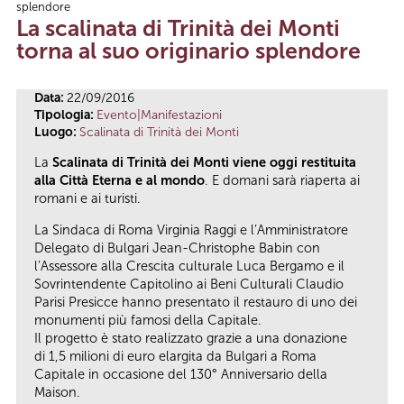
splendore
Tu sei qui
La scalinata di Trinità dei Monti
torna al suo originario splendore
Data:
22/09/2016
Tipologia:
Evento|Manifestazioni
Luogo:
Scalinata di Trinità dei Monti
La
Scalinata di Trinità dei Monti viene oggi restituita
alla Città Eterna e al mondo
. E domani sarà riaperta ai
romani e ai turisti.
La Sindaca di Roma Virginia Raggi e l’Amministratore
Delegato di Bulgari Jean-Christophe Babin con
l’Assessore alla Crescita culturale Luca Bergamo e il
Sovrintendente Capitolino ai Beni Culturali Claudio
Parisi Presicce hanno presentato il restauro di uno dei
monumenti più famosi della Capitale.
Il progetto è stato realizzato grazie a una donazione
di 1,5 milioni di euro elargita da Bulgari a Roma
Capitale in occasione del 130° Anniversario della
Maison.