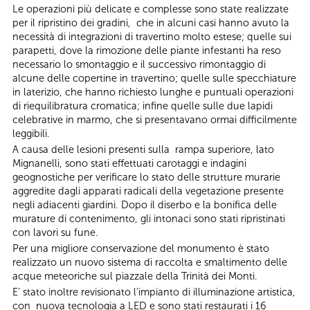
Le operazioni più delicate e complesse sono state realizzate
per il ripristino dei gradini, che in alcuni casi hanno avuto la
necessità di integrazioni di travertino molto estese; quelle sui
parapetti, dove la rimozione delle piante infestanti ha reso
necessario lo smontaggio e il successivo rimontaggio di
alcune delle copertine in travertino; quelle sulle specchiature
in laterizio, che hanno richiesto lunghe e puntuali operazioni
di riequilibratura cromatica; infine quelle sulle due lapidi
celebrative in marmo, che si presentavano ormai difficilmente
leggibili.
A causa delle lesioni presenti sulla rampa superiore, lato
Mignanelli, sono stati effettuati carotaggi e indagini
geognostiche per verificare lo stato delle strutture murarie
aggredite dagli apparati radicali della vegetazione presente
negli adiacenti giardini. Dopo il diserbo e la bonifica delle
murature di contenimento, gli intonaci sono stati ripristinati
con lavori su fune.
Per una migliore conservazione del monumento è stato
realizzato un nuovo sistema di raccolta e smaltimento delle
acque meteoriche sul piazzale della Trinità dei Monti.
E’ stato inoltre revisionato l’impianto di illuminazione artistica,
con nuova tecnologia a LED e sono stati restaurati i 16