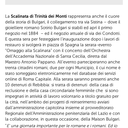
La
Scalinata di Trinità dei Monti
rappresenta anche il cuore
della storia di Bulgari, il collegamento tra via Sistina – dove il
gioielliere romano Sotirio Bulgari si stabilì ed aprì il primo
negozio nel 1884 – ed il negozio attuale di via dei Condotti.
E questa sera per festeggiare l’inaugurazione dopo i lavori di
restauro si svolgerà in piazza di Spagna la serata-evento
“Omaggio alla Scalinata” con il concerto dell’Orchestra
dell’Accademia Nazionale di Santa Cecilia, diretta dal
Maestro Antonio Pappano. All’evento parteciperanno anche
trenta cittadini romani, due per ogni Municipio, il cui nome è
stato sorteggiato elettronicamente nel database dei servizi
online di Roma Capitale. Alla serata saranno presenti anche
10 detenuti di Rebibbia: si tratta di detenuti della casa di
reclusione e della casa circondariale femminile che si sono
impegnati in attività di lavoro volontario a titolo gratuito per
la città, nell'ambito dei progetti di reinserimento avviati
dall'amministrazione capitolina insieme al provveditorato
Regionale dell'Amministrazione penitenziaria del Lazio e con
la collaborazione, in questa occasione, della Maison Bulgari.
“
E' una giornata importante per le romane e i romani. Ed io