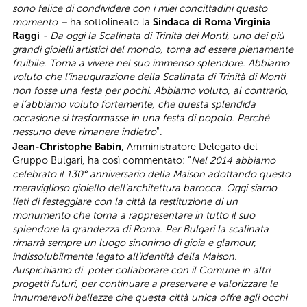
sono felice di condividere con i miei concittadini questo
momento –
ha sottolineato la
Sindaca di Roma Virginia
Raggi
- Da oggi la Scalinata di Trinità dei Monti, uno dei più
grandi gioielli artistici del mondo, torna ad essere pienamente
fruibile. Torna a vivere nel suo immenso splendore. Abbiamo
voluto che l’inaugurazione della Scalinata di Trinità di Monti
non fosse una festa per pochi. Abbiamo voluto, al contrario,
e l’abbiamo voluto fortemente, che questa splendida
occasione si trasformasse in una festa di popolo. Perché
nessuno deve rimanere indietro
".
Jean-Christophe Babin
, Amministratore Delegato del
Gruppo Bulgari, ha così commentato: “
Nel 2014 abbiamo
celebrato il 130° anniversario della Maison adottando questo
meraviglioso gioiello dell’architettura barocca. Oggi siamo
lieti di festeggiare con la città la restituzione di un
monumento che torna a rappresentare in tutto il suo
splendore la grandezza di Roma. Per Bulgari la scalinata
rimarrà sempre un luogo sinonimo di gioia e glamour,
indissolubilmente legato all’identità della Maison.
Auspichiamo di poter collaborare con il Comune in altri
progetti futuri, per continuare a preservare e valorizzare le
innumerevoli bellezze che questa città unica offre agli occhi