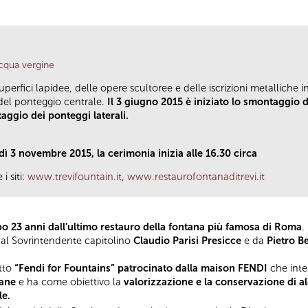
acqua vergine
uperfici lapidee, delle opere scultoree e delle iscrizioni metalliche 
el ponteggio centrale.
Il 3 giugno 2015 è iniziato lo smontaggio 
aggio dei ponteggi laterali.
ì 3 novembre 2015, la cerimonia inizia alle 16.30 circa
i siti:
www.trevifountain.it
,
www.restaurofontanaditrevi.it
o 23 anni dall’ultimo restauro della fontana più famosa di Roma
.
dal Sovrintendente capitolino
Claudio Parisi Presicce
e da
Pietro B
etto
“Fendi for Fountains” patrocinato dalla maison FENDI
che inte
tane
e ha come obiettivo la
valorizzazione e la conservazione di a
le.