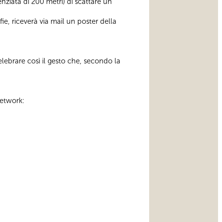
enziata di 200 metri) di scattare un
fie, riceverà via mail un poster della
lebrare così il gesto che, secondo la
network: