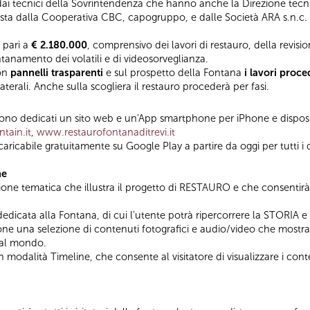
 dai tecnici della Sovrintendenza che hanno anche la Direzione tecni
mposta dalla Cooperativa CBC, capogruppo, e dalle Società ARA s.n.c.
 pari a
€ 2.180.000
, comprensivo dei lavori di restauro, della revis
lontanamento dei volatili e di videosorveglianza.
con
pannelli trasparenti
e sul prospetto della Fontana
i lavori proc
aterali. Anche sulla scogliera il restauro procederà per fasi.
 sono dedicati un sito web e un'App smartphone per iPhone e disposit
tain.it
,
www.restaurofontanaditrevi.it
scaricabile gratuitamente su Google Play a partire da oggi per tutti i
ne
ione tematica che illustra il progetto di RESTAURO e che consentirà
 dedicata alla Fontana, di cui l'utente potrà ripercorrere la STORIA
e una selezione di contenuti fotografici e audio/video che mostra 
 al mondo.
 in modalità Timeline, che consente al visitatore di visualizzare i co