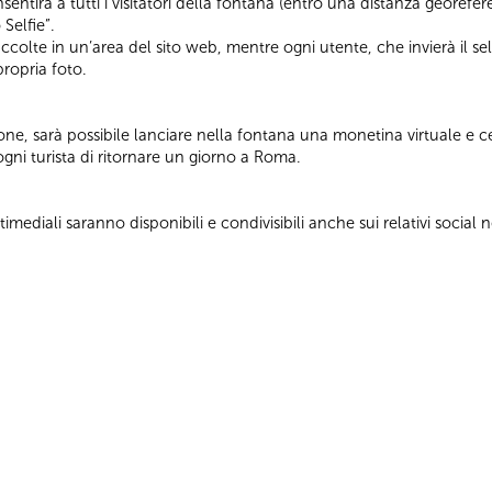
ntirà a tutti i visitatori della fontana (entro una distanza georefer
 Selfie”.
accolte in un’area del sito web, mentre ogni utente, che invierà il sel
propria foto.
e, sarà possibile lanciare nella fontana una monetina virtuale e ce
 ogni turista di ritornare un giorno a Roma.
ediali saranno disponibili e condivisibili anche sui relativi social 