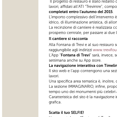
Il progetto di restauro è stato redatto
lavori, affidati all’ATI “Trevintre”, co
completati entro l’autunno del 2015
.
L’importo complessivo dell’intervento è
idrico, di illuminazione artistica, di al
La recinzione di cantiere è realizzata 
prospetto centrale, per passare ai due l
Il cantiere si racconta
Alla Fontana di Trevi e al suo restauro
raggiungibile agli indirizzi
www.trevifoun
L’App “
Fontana di Trevi
” sarà, invece, 
settimana anche su App store.
La navigazione interattiva con Timeli
Il sito web e l’app contengono una sez
lavori.
Una specifica area tematica è, inoltre,
La sezione IMMAGINARIO, infine, propon
tempo uno dei monumenti più celebri
Caratteristica del sito è la navigazione
grafica.
Scatta il tuo SELFIE!