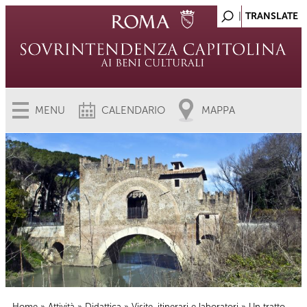
MENU
CALENDARIO
MAPPA
Home
»
Attività
»
Didattica
»
Visite, itinerari e laboratori
» Un tratto