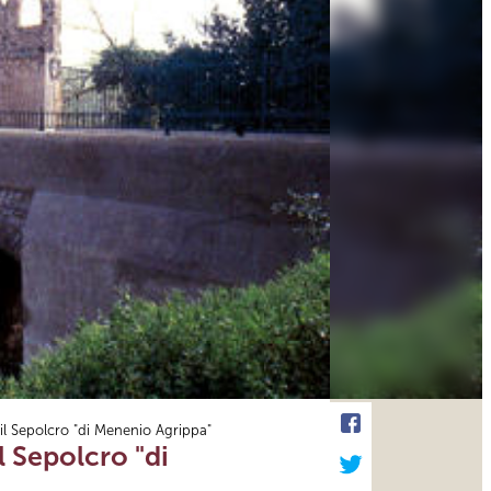
il Sepolcro "di Menenio Agrippa"
l Sepolcro "di