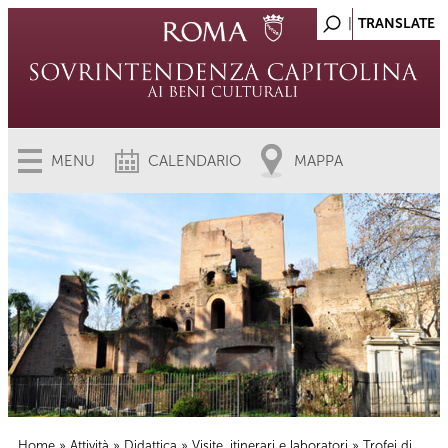
MENU
CALENDARIO
MAPPA
Home
»
Attività
»
Didattica
»
Visite, itinerari e laboratori
» Trofei di