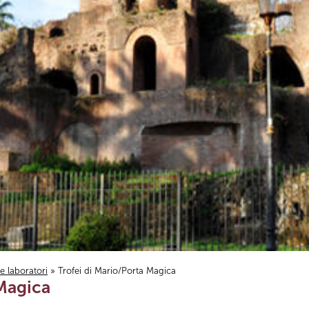
i e laboratori
» Trofei di Mario/Porta Magica
 Magica