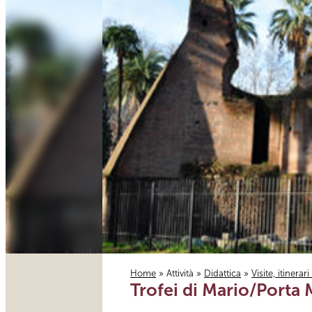
Home
»
Attività
»
Didattica
»
Visite, itinerar
Trofei di Mario/Porta
Tu sei qui