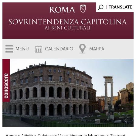
MENU
CALENDARIO
MAPPA
Home
»
Attività
»
Didattica
»
Visite, itinerari e laboratori
» Teatro di