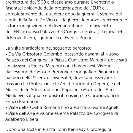
architettura del ‘900 e classicismo durante il ventennio
fascista; le vicende della progettazione dell’’EUR e il
completamento del quartiere dopo la guerra; il sistema del
verde di Raffaele De Vico e il laghetto; le nuove architetture e
la loro integrazione nel disegno urbano -il grattacielo
dell’ENI, il nuovo Palazzo dei Congressi (Fuksas), i grattacieli
di Renzo Piano, i grattacieli di Franco Purini.
La visita si articolerà nel seguente percorso:
• Da Via Cristoforo Colombo, passando davanti al Nuovo
Palazzo dei Congressi, a Piazza Guglielmo Marconi, dove sarà
analizzata la Stele a Marconi con i bassorilievi. Visione
dall'esterno del Museo Preistorico Etnografico Pigorini (ex
palazzo della Scienza Universale), dove sarà osservato il
mosaico Le Professioni e le Arti di Fortunato Depero, e del
Museo delle Arti e Tradizioni Popolari e Museo dell’Alto
Medioevo sul quale è posto il mosaico Le Corporazioni di
Enrico Prampolini.
• Viale della Civiltà Romana fino a Piazza Giovanni Agnelli.
• Viale dell'Arte e visione esterna Palazzo dei Congressi di
Adalberto Libera.
Dopo una sosta in Piazza John Kennedy si proseguirà il