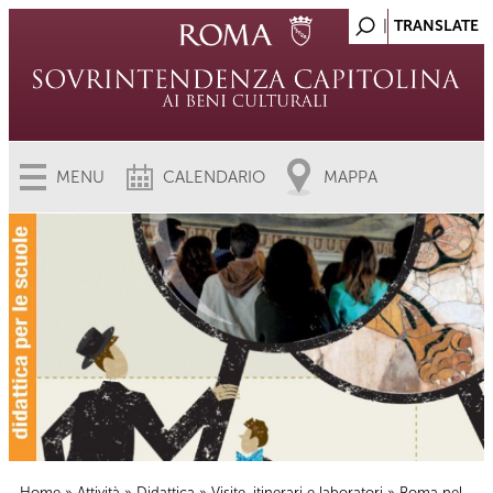
MENU
CALENDARIO
MAPPA
Home
»
Attività
»
Didattica
»
Visite, itinerari e laboratori
» Roma nel