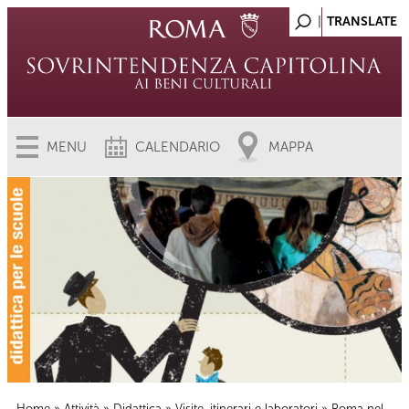
MENU
CALENDARIO
MAPPA
Home
»
Attività
»
Didattica
»
Visite, itinerari e laboratori
» Roma nel