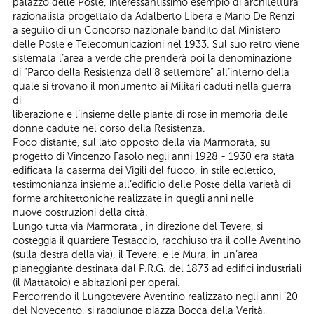
palazzo delle Poste, interessantissimo esempio di architettura
razionalista progettato da Adalberto Libera e Mario De Renzi
a seguito di un Concorso nazionale bandito dal Ministero
delle Poste e Telecomunicazioni nel 1933. Sul suo retro viene
sistemata l’area a verde che prenderà poi la denominazione
di “Parco della Resistenza dell’8 settembre” all’interno della
quale si trovano il monumento ai Militari caduti nella guerra
di
liberazione e l’insieme delle piante di rose in memoria delle
donne cadute nel corso della Resistenza.
Poco distante, sul lato opposto della via Marmorata, su
progetto di Vincenzo Fasolo negli anni 1928 - 1930 era stata
edificata la caserma dei Vigili del fuoco, in stile eclettico,
testimonianza insieme all’edificio delle Poste della varietà di
forme architettoniche realizzate in quegli anni nelle
nuove costruzioni della città.
Lungo tutta via Marmorata , in direzione del Tevere, si
costeggia il quartiere Testaccio, racchiuso tra il colle Aventino
(sulla destra della via), il Tevere, e le Mura, in un’area
pianeggiante destinata dal P.R.G. del 1873 ad edifici industriali
(il Mattatoio) e abitazioni per operai.
Percorrendo il Lungotevere Aventino realizzato negli anni ’20
del Novecento, si raggiunge piazza Bocca della Verità,