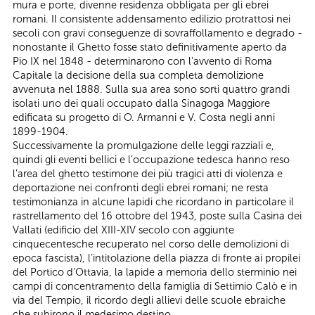
mura e porte, divenne residenza obbligata per gli ebrei
romani. Il consistente addensamento edilizio protrattosi nei
secoli con gravi conseguenze di sovraffollamento e degrado -
nonostante il Ghetto fosse stato definitivamente aperto da
Pio IX nel 1848 - determinarono con l’avvento di Roma
Capitale la decisione della sua completa demolizione
avvenuta nel 1888. Sulla sua area sono sorti quattro grandi
isolati uno dei quali occupato dalla Sinagoga Maggiore
edificata su progetto di O. Armanni e V. Costa negli anni
1899-1904.
Successivamente la promulgazione delle leggi razziali e,
quindi gli eventi bellici e l’occupazione tedesca hanno reso
l’area del ghetto testimone dei più tragici atti di violenza e
deportazione nei confronti degli ebrei romani; ne resta
testimonianza in alcune lapidi che ricordano in particolare il
rastrellamento del 16 ottobre del 1943, poste sulla Casina dei
Vallati (edificio del XIII-XIV secolo con aggiunte
cinquecentesche recuperato nel corso delle demolizioni di
epoca fascista), l’intitolazione della piazza di fronte ai propilei
del Portico d’Ottavia, la lapide a memoria dello sterminio nei
campi di concentramento della famiglia di Settimio Calò e in
via del Tempio, il ricordo degli allievi delle scuole ebraiche
che subirono il medesimo destino.