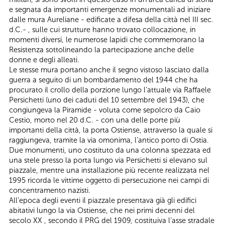
e segnata da importanti emergenze monumentali ad iniziare
dalle mura Aureliane - edificate a difesa della città nel III sec.
d.C.- , sulle cui strutture hanno trovato collocazione, in
momenti diversi, le numerose lapidi che commemorano la
Resistenza sottolineando la partecipazione anche delle
donne e degli alleati.
Le stesse mura portano anche il segno vistoso lasciato dalla
guerra a seguito di un bombardamento del 1944 che ha
procurato il crollo della porzione lungo l’attuale via Raffaele
Persichetti (uno dei caduti del 10 settembre del 1943), che
congiungeva la Piramide - voluta come sepolcro da Caio
Cestio, morto nel 20 d.C. - con una delle porte più
importanti della città, la porta Ostiense, attraverso la quale si
raggiungeva, tramite la via omonima, l’antico porto di Ostia.
Due monumenti, uno costituto da una colonna spezzata ed
una stele presso la porta lungo via Persichetti si elevano sul
piazzale, mentre una installazione più recente realizzata nel
1995 ricorda le vittime oggetto di persecuzione nei campi di
concentramento nazisti.
All’epoca degli eventi il piazzale presentava già gli edifici
abitativi lungo la via Ostiense, che nei primi decenni del
secolo XX , secondo il PRG del 1909, costituiva l’asse stradale