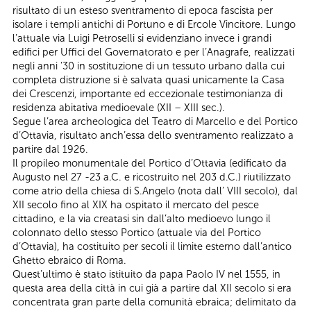
risultato di un esteso sventramento di epoca fascista per
isolare i templi antichi di Portuno e di Ercole Vincitore. Lungo
l’attuale via Luigi Petroselli si evidenziano invece i grandi
edifici per Uffici del Governatorato e per l’Anagrafe, realizzati
negli anni ’30 in sostituzione di un tessuto urbano dalla cui
completa distruzione si è salvata quasi unicamente la Casa
dei Crescenzi, importante ed eccezionale testimonianza di
residenza abitativa medioevale (XII – XIII sec.).
Segue l’area archeologica del Teatro di Marcello e del Portico
d’Ottavia, risultato anch’essa dello sventramento realizzato a
partire dal 1926.
Il propileo monumentale del Portico d’Ottavia (edificato da
Augusto nel 27 -23 a.C. e ricostruito nel 203 d.C.) riutilizzato
come atrio della chiesa di S.Angelo (nota dall’ VIII secolo), dal
XII secolo fino al XIX ha ospitato il mercato del pesce
cittadino, e la via creatasi sin dall’alto medioevo lungo il
colonnato dello stesso Portico (attuale via del Portico
d’Ottavia), ha costituito per secoli il limite esterno dall’antico
Ghetto ebraico di Roma.
Quest’ultimo è stato istituito da papa Paolo IV nel 1555, in
questa area della città in cui già a partire dal XII secolo si era
concentrata gran parte della comunità ebraica; delimitato da