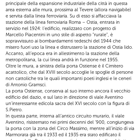
principale della espansione industriale della città in questa
area esterna alle mura, prossima al Tevere (allora navigabile)
e servita dalla linea ferroviaria. Su di esso si affacciava la
stazione della linea ferroviaria Roma – Ostia, entrata in
servizio nel 1924: l’edificio, realizzato con progetto di
Marcello Piacentini in uno stile di aspetto “rurale”, è
sopravvissuto ai bombardamenti tedeschi del 1944 che
misero fuori uso la linea e distrussero la stazione di Ostia lido.
Accanto, all’epoca era in allestimento la stazione della
metropolitana, la cui linea andrà in funzione nel 1955.
Oltre le mura, a sinistra della porta Ostiense è il Cimitero
acattolico, che dal XVIII secolo accoglie le spoglie di persone
non cattoliche tra le quali importanti poeti inglesi e le ceneri
di Antonio Gramsci.
La porta Ostiense, conserva al suo interno ancora il vecchio
edificio del dazio, e sul lato in direzione di viale Aventino
un’interessante edicola sacra del XVI secolo con la figura di
S.Pietro.
In questa parte, interna all’antico circuito murario, il viale
Aventino, risistemato nei primi decenni del ‘900, congiungeva
la porta con la zona del Circo Massimo, mentre all’inizio di via
Marmorata già tra il 1933 ed il 1935 era stato edificato il