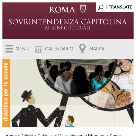
MENU
CALENDARIO
MAPPA
Home
»
Attività
»
Didattica
»
Visite, itinerari e laboratori
» Roma