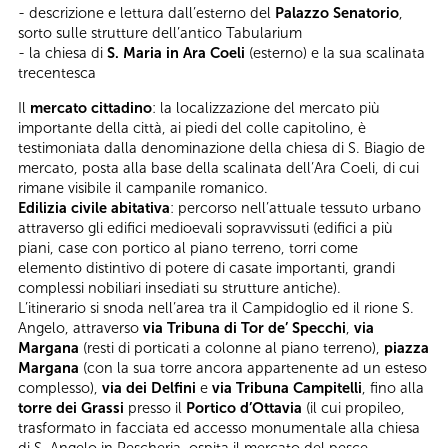
- descrizione e lettura dall’esterno del
Palazzo Senatorio
,
sorto sulle strutture dell’antico Tabularium
- la chiesa di
S. Maria in Ara Coeli
(esterno) e la sua scalinata
trecentesca
Il
mercato cittadino
: la localizzazione del mercato più
importante della città, ai piedi del colle capitolino, è
testimoniata dalla denominazione della chiesa di S. Biagio de
mercato, posta alla base della scalinata dell’Ara Coeli, di cui
rimane visibile il campanile romanico.
Edilizia civile abitativa
: percorso nell’attuale tessuto urbano
attraverso gli edifici medioevali sopravvissuti (edifici a più
piani, case con portico al piano terreno, torri come
elemento distintivo di potere di casate importanti, grandi
complessi nobiliari insediati su strutture antiche).
L’itinerario si snoda nell’area tra il Campidoglio ed il rione S.
Angelo, attraverso
via Tribuna di Tor de’ Specchi
,
via
Margana
(resti di porticati a colonne al piano terreno),
piazza
Margana
(con la sua torre ancora appartenente ad un esteso
complesso),
via dei Delfini
e
via Tribuna Campitelli
, fino alla
torre dei Grassi
presso il
Portico d’Ottavia
(il cui propileo,
trasformato in facciata ed accesso monumentale alla chiesa
di S. Angelo in Pescheria, ospita il mercato del pesce