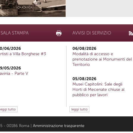
SALA STAMPA
AVVISI DI SERVIZIO
0/06/2026
06/08/2026
rtisti a Villa Borghese #3
Modalità di accesso e
prenotazione ai Monumenti del
Territorio
9/05/2026
avinia - Parte V
05/08/2026
Musei Capitolini: Sale degli
Horti di Mecenate chiuse al
pubblico per lavori
leggi tutto
leggi tutto
i 35 - 00186 Roma |
Amministrazione trasparente