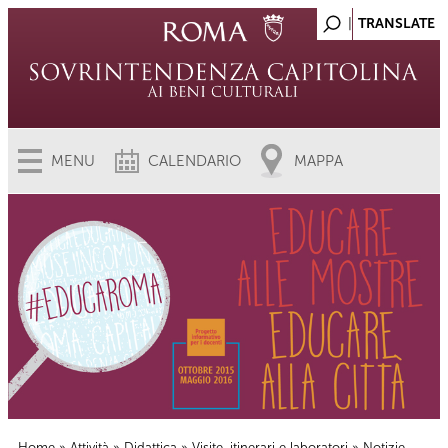
MENU
CALENDARIO
MAPPA
Home
»
Attività
»
Didattica
»
Visite, itinerari e laboratori
» Notizie