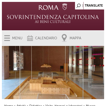
MENU
CALENDARIO
MAPPA
Home
»
Attività
»
Didattica
»
Visite, itinerari e laboratori
» Museo